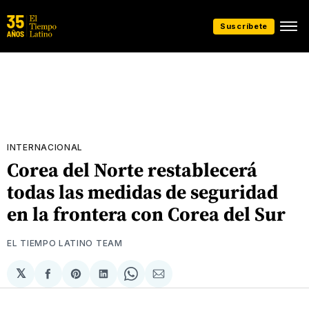
Suscríbete
INTERNACIONAL
Corea del Norte restablecerá
todas las medidas de seguridad
en la frontera con Corea del Sur
EL TIEMPO LATINO TEAM
𝕏
Compartir
Share
Compartir
Share
Compartir
en
on
en
on
via
Facebook
Pinterest
LinkedIn
WhatsApp
Email