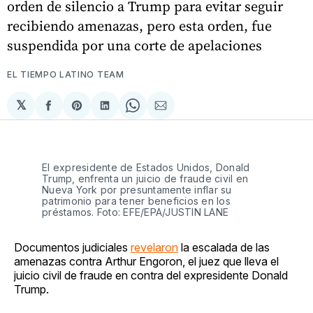
orden de silencio a Trump para evitar seguir
recibiendo amenazas, pero esta orden, fue
suspendida por una corte de apelaciones
EL TIEMPO LATINO TEAM
𝕏
Compartir
Share
Compartir
Share
Compartir
en
on
en
on
via
Facebook
Pinterest
LinkedIn
WhatsApp
Email
El expresidente de Estados Unidos, Donald
Trump, enfrenta un juicio de fraude civil en
Nueva York por presuntamente inflar su
patrimonio para tener beneficios en los
préstamos. Foto: EFE/EPA/JUSTIN LANE
Documentos judiciales
revelaron
la escalada de las
amenazas contra Arthur Engoron, el juez que lleva el
juicio civil de fraude en contra del expresidente Donald
Trump.