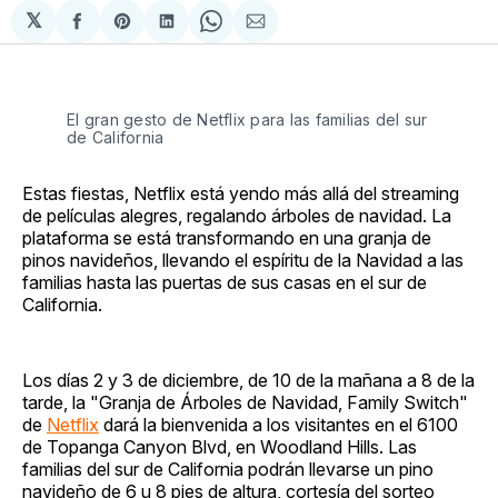
𝕏
Compartir
Share
Compartir
Share
Compartir
en
on
en
on
via
Facebook
Pinterest
LinkedIn
WhatsApp
Email
El gran gesto de Netflix para las familias del sur
de California
Estas fiestas, Netflix está yendo más allá del streaming
de películas alegres, regalando árboles de navidad. La
plataforma se está transformando en una granja de
pinos navideños, llevando el espíritu de la Navidad a las
familias hasta las puertas de sus casas en el sur de
California.
Los días 2 y 3 de diciembre, de 10 de la mañana a 8 de la
tarde, la "Granja de Árboles de Navidad, Family Switch"
de
Netflix
dará la bienvenida a los visitantes en el 6100
de Topanga Canyon Blvd, en Woodland Hills. Las
familias del sur de California podrán llevarse un pino
navideño de 6 u 8 pies de altura, cortesía del sorteo