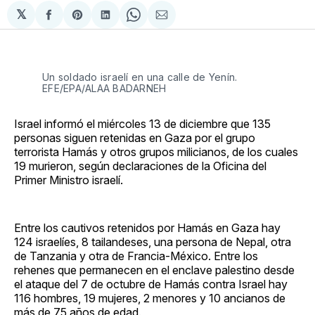
𝕏
Compartir
Share
Compartir
Share
Compartir
en
on
en
on
via
Facebook
Pinterest
LinkedIn
WhatsApp
Email
Un soldado israelí en una calle de Yenín.
EFE/EPA/ALAA BADARNEH
Israel informó el miércoles 13 de diciembre que 135
personas siguen retenidas en Gaza por el grupo
terrorista Hamás y otros grupos milicianos, de los cuales
19 murieron, según declaraciones de la Oficina del
Primer Ministro israelí.
Entre los cautivos retenidos por Hamás en Gaza hay
124 israelíes, 8 tailandeses, una persona de Nepal, otra
de Tanzania y otra de Francia-México. Entre los
rehenes que permanecen en el enclave palestino desde
el ataque del 7 de octubre de Hamás contra Israel hay
116 hombres, 19 mujeres, 2 menores y 10 ancianos de
más de 75 años de edad.