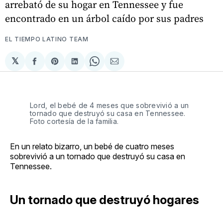
arrebató de su hogar en Tennessee y fue
encontrado en un árbol caído por sus padres
EL TIEMPO LATINO TEAM
𝕏
Compartir
Share
Compartir
Share
Compartir
en
on
en
on
via
Facebook
Pinterest
LinkedIn
WhatsApp
Email
Lord, el bebé de 4 meses que sobrevivió a un
tornado que destruyó su casa en Tennessee.
Foto cortesía de la familia.
En un relato bizarro, un bebé de cuatro meses
sobrevivió a un tornado que destruyó su casa en
Tennessee.
Un tornado que destruyó hogares