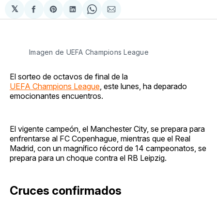
𝕏
Compartir
Share
Compartir
Share
Compartir
en
on
en
on
via
Facebook
Pinterest
LinkedIn
WhatsApp
Email
Imagen de UEFA Champions League
El sorteo de octavos de final de la
UEFA Champions League
, este lunes, ha deparado
emocionantes encuentros.
El vigente campeón, el Manchester City, se prepara para
enfrentarse al FC Copenhague, mientras que el Real
Madrid, con un magnífico récord de 14 campeonatos, se
prepara para un choque contra el RB Leipzig.
Cruces confirmados