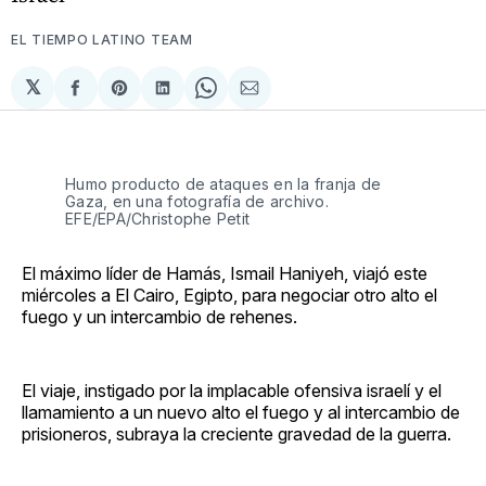
EL TIEMPO LATINO TEAM
𝕏
Compartir
Share
Compartir
Share
Compartir
en
on
en
on
via
Facebook
Pinterest
LinkedIn
WhatsApp
Email
Humo producto de ataques en la franja de
Gaza, en una fotografía de archivo.
EFE/EPA/Christophe Petit
El máximo líder de Hamás, Ismail Haniyeh, viajó este
miércoles a El Cairo, Egipto, para negociar otro alto el
fuego y un intercambio de rehenes.
El viaje, instigado por la implacable ofensiva israelí y el
llamamiento a un nuevo alto el fuego y al intercambio de
prisioneros, subraya la creciente gravedad de la guerra.