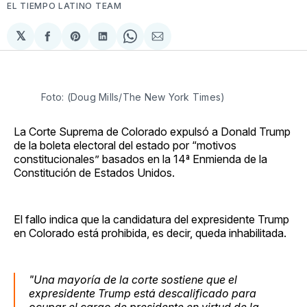
EL TIEMPO LATINO TEAM
𝕏
Compartir
Share
Compartir
Share
Compartir
en
on
en
on
via
Facebook
Pinterest
LinkedIn
WhatsApp
Email
Foto: (Doug Mills/The New York Times)
La Corte Suprema de Colorado expulsó a Donald Trump
de la boleta electoral del estado por “motivos
constitucionales” basados en la 14ª Enmienda de la
Constitución de Estados Unidos.
El fallo indica que la candidatura del expresidente Trump
en Colorado está prohibida, es decir, queda inhabilitada.
"Una mayoría de la corte sostiene que el
expresidente Trump está descalificado para
ocupar el cargo de presidente en virtud de la