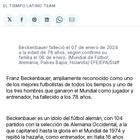
EL TIEMPO LATINO TEAM
𝕏
Compartir
Share
Compartir
Share
Compartir
en
on
en
on
via
Facebook
Pinterest
LinkedIn
WhatsApp
Email
Beckenbauer falleció el 07 de enero de 2024
a la edad de 78 años, según confirmó su
familia el 08 de enero. (Mundial de Fútbol,
Alemania, Países Bajos; Holanda) EFE/EPA/Staff
Franz Beckenbauer, ampliamente reconocido como uno
de los mejores futbolistas de todos los tiempos y uno de
los tres hombres que ganaron el Mundial como jugador y
entrenador, ha fallecido a los 78 años.
Beckenbauer es un ídolo del fútbol alemán, con 104
partidos con la selección de Alemania Occidental, a la
que capitaneó hasta la gloria en el Mundial de 1974 y
repitió la hazaña, como entrenador, en Italia 16 años