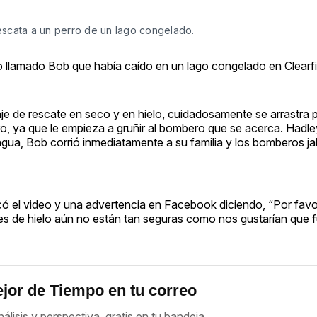
escata a un perro de un lago congelado.
 llamado Bob que había caído en un lago congelado en Clearfi
je de rescate en seco y en hielo, cuidadosamente se arrastra po
rro, ya que le empieza a gruñir al bombero que se acerca. Hadle
 agua, Bob corrió inmediatamente a su familia y los bomberos j
licó el video y una advertencia en Facebook diciendo, “Por fav
s de hielo aún no están tan seguras como nos gustarían que f
jor de Tiempo en tu correo
nálisis y perspectiva, gratis en tu bandeja