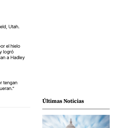
Facebook
Pinterest
LinkedIn
WhatsApp
Email
eld, Utah.
r el hielo
y logró
alan a Hadley
or tengan
ueran.”
Últimas Noticias