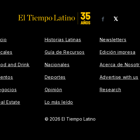
𝕏
Facebook
icio
Historias Latinas
Newsletters
cales
Guía de Recursos
Edición impresa
od and Drink
Nacionales
Acerca de Nosot
ventos
Deportes
Advertise with us
egocios
Opinión
Research
al Estate
Lo más leído
© 2026 El Tiempo Latino
AD CONTAINER --}}