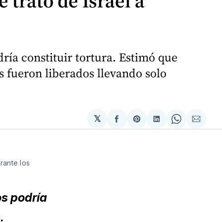
trato de Israel a
dría constituir tortura. Estimó que
s fueron liberados llevando solo
𝕏
Compartir
Share
Compartir
Share
Compa
en
on
en
on
via
Facebook
Pinterest
LinkedIn
WhatsApp
Email
rante los
os podría
s
.