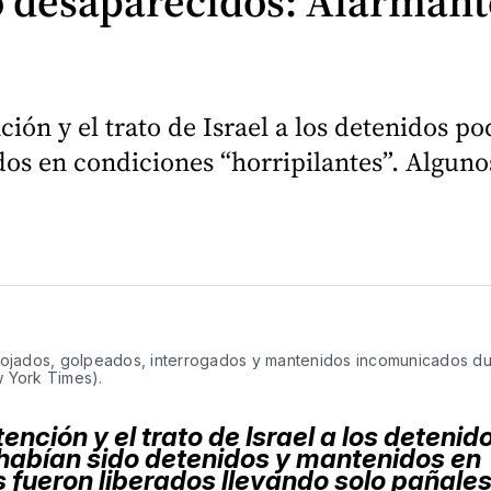
 desaparecidos: Alarmante 
ión y el trato de Israel a los detenidos po
os en condiciones “horripilantes”. Alguno
ojados, golpeados, interrogados y mantenidos incomunicados du
w York Times).
ención y el trato de Israel a los detenid
s habían sido detenidos y mantenidos en
s fueron liberados llevando solo pañale