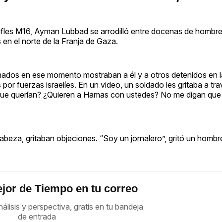
rifles M16, Ayman Lubbad se arrodilló entre docenas de hombre
en el norte de la Franja de Gaza.
omados en ese momento mostraban a él y a otros detenidos en la
s por fuerzas israelíes. En un video, un soldado les gritaba a tr
ue querían? ¿Quieren a Hamas con ustedes? No me digan que
beza, gritaban objeciones. “Soy un jornalero”, gritó un hombr
jor de Tiempo en tu correo
nálisis y perspectiva, gratis en tu bandeja
de entrada