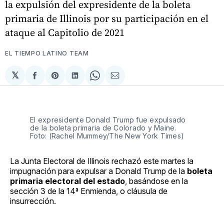
la expulsión del expresidente de la boleta
primaria de Illinois por su participación en el
ataque al Capitolio de 2021
EL TIEMPO LATINO TEAM
𝕏
Compartir
Share
Compartir
Share
Compartir
en
on
en
on
via
Facebook
Pinterest
LinkedIn
WhatsApp
Email
El expresidente Donald Trump fue expulsado
de la boleta primaria de Colorado y Maine.
Foto: (Rachel Mummey/The New York Times)
La Junta Electoral de Illinois rechazó este martes la
impugnación para expulsar a Donald Trump de la
boleta
primaria electoral del estado
, basándose en la
sección 3 de la 14ª Enmienda, o cláusula de
insurrección.