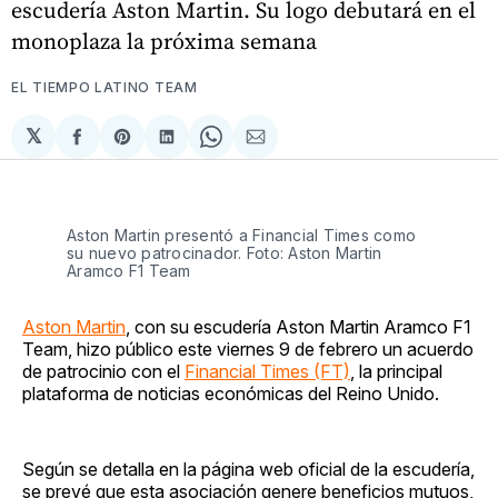
escudería Aston Martin. Su logo debutará en el
monoplaza la próxima semana
EL TIEMPO LATINO TEAM
𝕏
Compartir
Share
Compartir
Share
Compartir
en
on
en
on
via
Facebook
Pinterest
LinkedIn
WhatsApp
Email
Aston Martin presentó a Financial Times como
su nuevo patrocinador. Foto: Aston Martin
Aramco F1 Team
Aston Martin
, con su escudería Aston Martin Aramco F1
Team, hizo público este viernes 9 de febrero un acuerdo
de patrocinio con el
Financial Times (FT)
, la principal
plataforma de noticias económicas del Reino Unido.
Según se detalla en la página web oficial de la escudería,
se prevé que esta asociación genere beneficios mutuos,