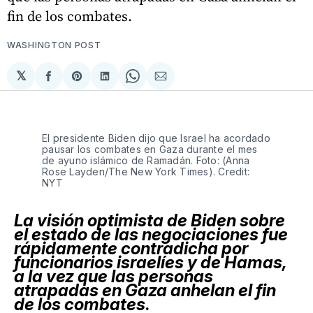
fin de los combates.
WASHINGTON POST
𝕏
Compartir
Share
Compartir
Share
Compartir
en
on
en
on
via
Facebook
Pinterest
LinkedIn
WhatsApp
Email
El presidente Biden dijo que Israel ha acordado
pausar los combates en Gaza durante el mes
de ayuno islámico de Ramadán. Foto: (Anna
Rose Layden/The New York Times). Credit:
NYT
La visión optimista de Biden sobre
el estado de las negociaciones fue
rápidamente contradicha por
funcionarios israelíes y de Hamas,
a la vez que las personas
atrapadas en Gaza anhelan el fin
de los combates
.