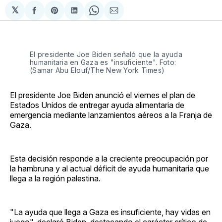
𝕏
Compartir
Share
Compartir
Share
Compartir
en
on
en
on
via
Facebook
Pinterest
LinkedIn
WhatsApp
Email
El presidente Joe Biden señaló que la ayuda
humanitaria en Gaza es "insuficiente". Foto:
(Samar Abu Elouf/The New York Times)
El presidente Joe Biden anunció el viernes el plan de
Estados Unidos de entregar ayuda alimentaria de
emergencia mediante lanzamientos aéreos a la Franja de
Gaza.
Esta decisión responde a la creciente preocupación por
la hambruna y al actual déficit de ayuda humanitaria que
llega a la región palestina.
"La ayuda que llega a Gaza es insuficiente, hay vidas en
juego", declaró Biden, destacando el carácter crítico de