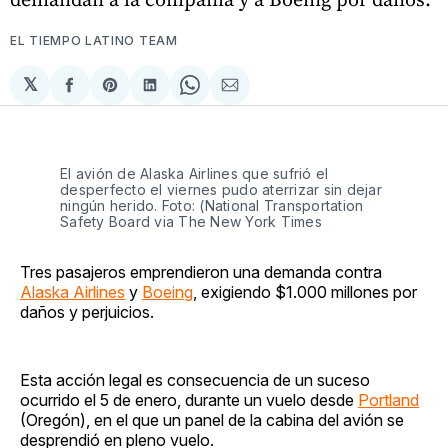
EL TIEMPO LATINO TEAM
𝕏
Compartir
Share
Compartir
Share
Compartir
en
on
en
on
via
Facebook
Pinterest
LinkedIn
WhatsApp
Email
El avión de Alaska Airlines que sufrió el
desperfecto el viernes pudo aterrizar sin dejar
ningún herido. Foto: (National Transportation
Safety Board via The New York Times
Tres pasajeros emprendieron una demanda contra
Alaska Airlines
y
Boeing
, exigiendo $1.000 millones por
daños y perjuicios.
Esta acción legal es consecuencia de un suceso
ocurrido el 5 de enero, durante un vuelo desde
Portland
(Oregón), en el que un panel de la cabina del avión se
desprendió en pleno vuelo.