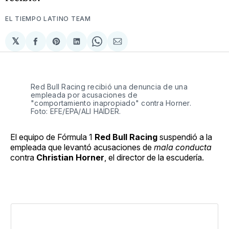
EL TIEMPO LATINO TEAM
𝕏
Compartir
Share
Compartir
Share
Compartir
en
on
en
on
via
Facebook
Pinterest
LinkedIn
WhatsApp
Email
Red Bull Racing recibió una denuncia de una
empleada por acusaciones de
"comportamiento inapropiado" contra Horner.
Foto: EFE/EPA/ALI HAIDER.
El equipo de Fórmula 1
Red Bull Racing
suspendió a la
empleada que levantó acusaciones de
mala conducta
contra
Christian Horner
, el director de la escudería.