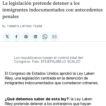
La legislación pretende detener a los
inmigrantes indocumentados con antecedentes
penales
EL TIEMPO LATINO TEAM
𝕏
Compartir
Share
Compartir
Share
Compartir
en
on
en
on
via
Facebook
Pinterest
LinkedIn
WhatsApp
Email
Los republicanos toman el control total del
Congreso. Foto: EFE/EPA/JIM LO SCALZO
El Congreso de Estados Unidos aprobó la Ley Laken
Riley, una legislación centrada en la detención de
inmigrantes indocumentados que cometieron crímenes.
¿Qué debemos saber de esta ley?:
la Ley Laken
Riley pretende detener a los extranjeros que hayan