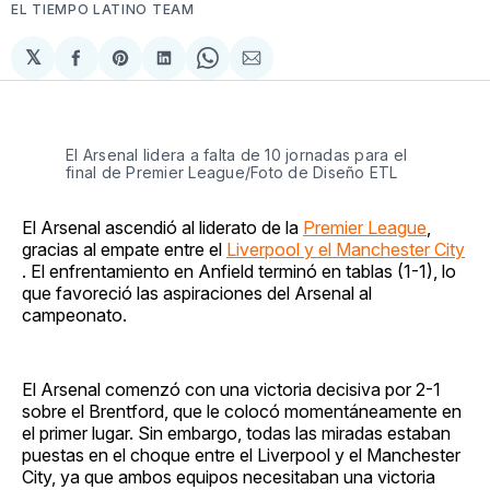
EL TIEMPO LATINO TEAM
𝕏
Compartir
Share
Compartir
Share
Compartir
en
on
en
on
via
Facebook
Pinterest
LinkedIn
WhatsApp
Email
El Arsenal lidera a falta de 10 jornadas para el
final de Premier League/Foto de Diseño ETL
El Arsenal ascendió al liderato de la
Premier League
,
gracias al empate entre el
Liverpool y el Manchester City
. El enfrentamiento en Anfield terminó en tablas (1-1), lo
que favoreció las aspiraciones del Arsenal al
campeonato.
El Arsenal comenzó con una victoria decisiva por 2-1
sobre el Brentford, que le colocó momentáneamente en
el primer lugar. Sin embargo, todas las miradas estaban
puestas en el choque entre el Liverpool y el Manchester
City, ya que ambos equipos necesitaban una victoria