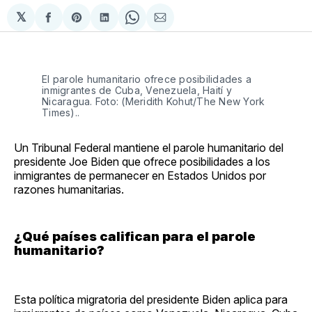
𝕏
Compartir
Share
Compartir
Share
Compartir
en
on
en
on
via
Facebook
Pinterest
LinkedIn
WhatsApp
Email
El parole humanitario ofrece posibilidades a
inmigrantes de Cuba, Venezuela, Haití y
Nicaragua. Foto: (Meridith Kohut/The New York
Times)..
Un Tribunal Federal mantiene el parole humanitario del
presidente Joe Biden que ofrece posibilidades a los
inmigrantes de permanecer en Estados Unidos por
razones humanitarias.
¿Qué países califican para el parole
humanitario?
Esta política migratoria del presidente Biden aplica para