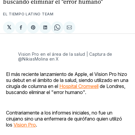
buscando eliminar el "error humano"
EL TIEMPO LATINO TEAM
𝕏
Compartir
Share
Compartir
Share
Compartir
en
on
en
on
via
Facebook
Pinterest
LinkedIn
WhatsApp
Email
Vision Pro en el área de la salud | Captura de
@NikiasMolina en X
El más reciente lanzamiento de Apple, el Vision Pro hizo
su debut en el ámbito de la salud, siendo utilizado en una
cirugía de columna en el
Hospital Cromwell
de Londres,
buscando eliminar el "error humano".
Contrariamente a los informes iniciales, no fue un
cirujano sino una enfermera de quirófano quien utilizó
los
Vision Pro
.