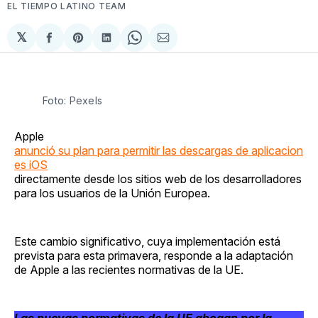
EL TIEMPO LATINO TEAM
𝕏
Compartir
Share
Compartir
Share
Compartir
en
on
en
on
via
Facebook
Pinterest
LinkedIn
WhatsApp
Email
Foto: Pexels
Apple
anunció su plan para permitir las descargas de aplicacion
es iOS
directamente desde los sitios web de los desarrolladores
para los usuarios de la Unión Europea.
Este cambio significativo, cuya implementación está
prevista para esta primavera, responde a la adaptación
de Apple a las recientes normativas de la UE.
Las nuevas normativas de la UE abogan por la