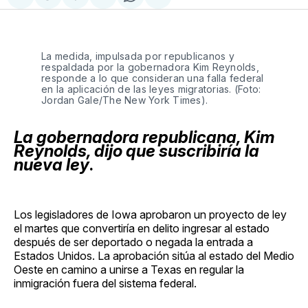
Compartir
Share
Compartir
Share
Compartir
en
on
en
on
via
Facebook
Pinterest
LinkedIn
WhatsApp
Email
La medida, impulsada por republicanos y
respaldada por la gobernadora Kim Reynolds,
responde a lo que consideran una falla federal
en la aplicación de las leyes migratorias. (Foto:
Jordan Gale/The New York Times).
La gobernadora republicana, Kim
Reynolds, dijo que suscribiría la
nueva ley
.
Los legisladores de Iowa aprobaron un proyecto de ley
el martes que convertiría en delito ingresar al estado
después de ser deportado o negada la entrada a
Estados Unidos. La aprobación sitúa al estado del Medio
Oeste en camino a unirse a Texas en regular la
inmigración fuera del sistema federal.