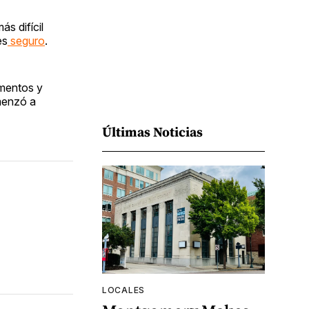
ás difícil
es
seguro
.
imentos y
menzó a
Últimas Noticias
LOCALES