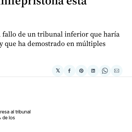
mifepristona esta
fallo de un tribunal inferior que haría
 y que ha demostrado en múltiples
𝕏
Compartir
Share
Compartir
Share
Compa
en
on
en
on
via
Facebook
Pinterest
LinkedIn
WhatsApp
Email
esa al tribunal
% de los