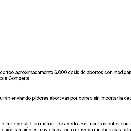
or correo aproximadamente 6.000 dosis de abortos con medica
ecca Gomperts.
án enviando píldoras abortivas por correo sin importar la dec
olo misoprostol, un método de aborto con medicamentos que uti
 opción también es muy eficaz, pero provoca muchos más cal