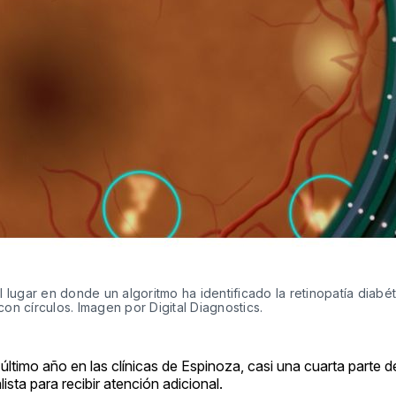
ugar en donde un algoritmo ha identificado la retinopatía diabét
on círculos. Imagen por Digital Diagnostics.
ltimo año en las clínicas de Espinoza, casi una cuarta parte 
ista para recibir atención adicional.