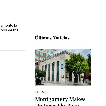
camente la
chos de los
Últimas Noticias
LOCALES
Montgomery Makes
History: The New