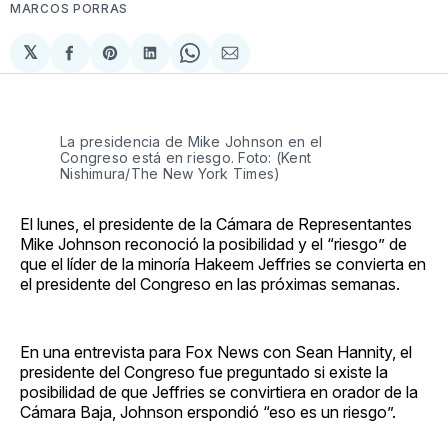
MARCOS PORRAS
𝕏
Compartir
Share
Compartir
Share
Compartir
en
on
en
on
via
Facebook
Pinterest
LinkedIn
WhatsApp
Email
La presidencia de Mike Johnson en el
Congreso está en riesgo. Foto: (Kent
Nishimura/The New York Times)
El lunes, el presidente de la Cámara de Representantes
Mike Johnson reconoció la posibilidad y el “riesgo” de
que el líder de la minoría Hakeem Jeffries se convierta en
el presidente del Congreso en las próximas semanas.
En una entrevista para Fox News con Sean Hannity, el
presidente del Congreso fue preguntado si existe la
posibilidad de que Jeffries se convirtiera en orador de la
Cámara Baja, Johnson erspondió “eso es un riesgo”.