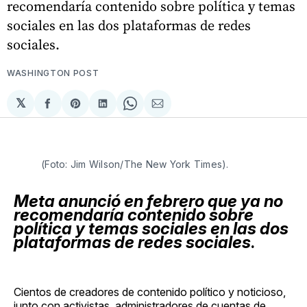
recomendaría contenido sobre política y temas
sociales en las dos plataformas de redes
sociales.
WASHINGTON POST
𝕏
Compartir
Share
Compartir
Share
Compartir
en
on
en
on
via
Facebook
Pinterest
LinkedIn
WhatsApp
Email
(Foto: Jim Wilson/The New York Times).
Meta anunció en febrero que ya no
recomendaría contenido sobre
política y temas sociales en las dos
plataformas de redes sociales
.
Cientos de creadores de contenido político y noticioso,
junto con activistas, administradores de cuentas de