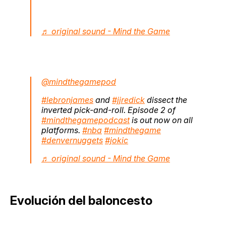
♬ original sound - Mind the Game
@mindthegamepod
#lebronjames
and
#jjredick
dissect the
inverted pick-and-roll. Episode 2 of
#mindthegamepodcast
is out now on all
platforms.
#nba
#mindthegame
#denvernuggets
#jokic
♬ original sound - Mind the Game
Evolución del baloncesto