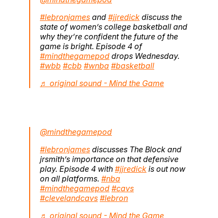
#lebronjames
and
#jjredick
discuss the
state of women’s college basketball and
why they’re confident the future of the
game is bright. Episode 4 of
#mindthegamepod
drops Wednesday.
#wbb
#cbb
#wnba
#basketball
♬ original sound - Mind the Game
@mindthegamepod
#lebronjames
discusses The Block and
jrsmith’s importance on that defensive
play. Episode 4 with
#jjredick
is out now
on all platforms.
#nba
#mindthegamepod
#cavs
#clevelandcavs
#lebron
♬ original sound - Mind the Game