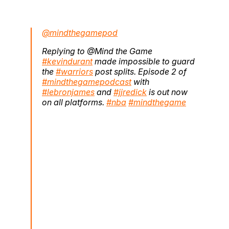
@mindthegamepod
Replying to @Mind the Game
#kevindurant
made impossible to guard
the
#warriors
post splits. Episode 2 of
#mindthegamepodcast
with
#lebronjames
and
#jjredick
is out now
on all platforms.
#nba
#mindthegame