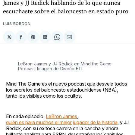
James y JJ Redick hablando de lo que nunca
escuchaste sobre el baloncesto en estado puro
LUIS BORDON
𝕏
Compartir
Share
Compartir
Share
Compartir
en
on
en
on
via
Facebook
Pinterest
LinkedIn
WhatsApp
Email
LeBron James y JJ Redick en Mind the Game
Podcast. Imagen de Diseño ETL
Mind The Game es el nuevo podcast que desvela todos
los secretos del baloncesto estadounidense (NBA),
tanto los visibles como los ocultos.
En cada episodio,
LeBron James
,
quién es para muchos el mejor jugador de la historia
, y JJ
Redick, con su exitosa carrera en la cancha y ahora
brillante analista para ESPN, desentrañan los capítulos