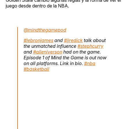
juego desde dentro de la NBA.
@mindthegamepod
#lebronjames
and
#jjredick
talk about
the unmatched influence
#stephcurry
and
#alleniverson
had on the game.
Episode 1 of Mind the Game is out now
on all platforms. Link in bio.
#nba
#basketball