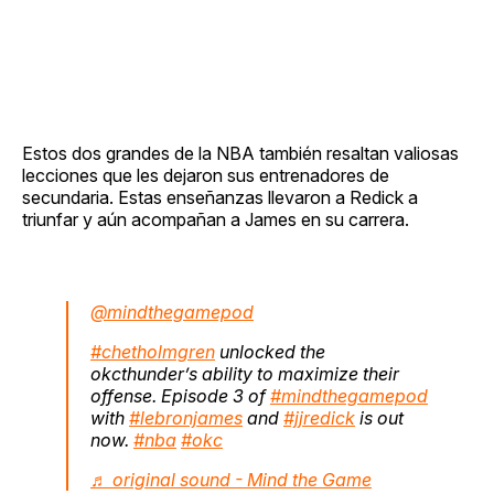
Estos dos grandes de la NBA también resaltan valiosas
lecciones que les dejaron sus entrenadores de
secundaria. Estas enseñanzas llevaron a Redick a
triunfar y aún acompañan a James en su carrera.
@mindthegamepod
#chetholmgren
unlocked the
okcthunder’s ability to maximize their
offense. Episode 3 of
#mindthegamepod
with
#lebronjames
and
#jjredick
is out
now.
#nba
#okc
♬ original sound - Mind the Game