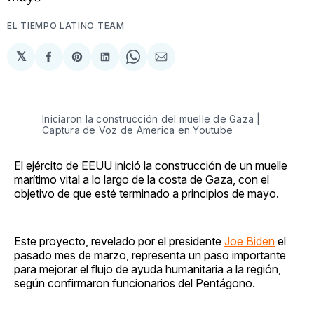
EL TIEMPO LATINO TEAM
𝕏
Compartir
Share
Compartir
Share
Compartir
en
on
en
on
via
Facebook
Pinterest
LinkedIn
WhatsApp
Email
Iniciaron la construcción del muelle de Gaza |
Captura de Voz de America en Youtube
El ejército de EEUU inició la construcción de un muelle
marítimo vital a lo largo de la costa de Gaza, con el
objetivo de que esté terminado a principios de mayo.
Este proyecto, revelado por el presidente
Joe Biden
el
pasado mes de marzo, representa un paso importante
para mejorar el flujo de ayuda humanitaria a la región,
según confirmaron funcionarios del Pentágono.