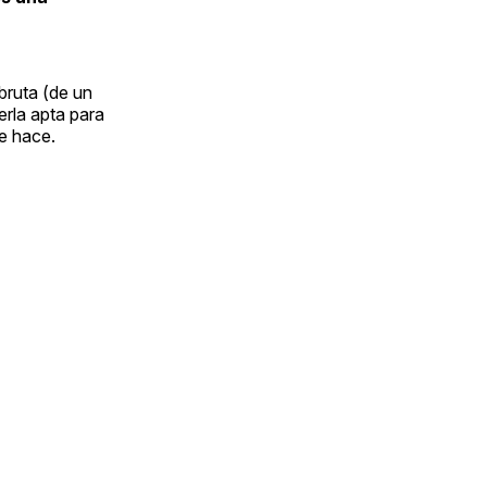
bruta (de un
erla apta para
e hace.