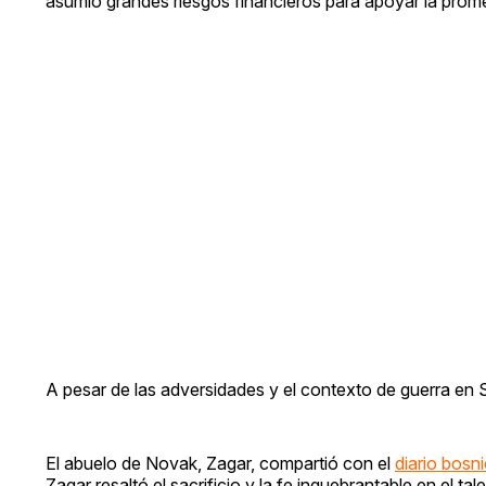
asumió grandes riesgos financieros para apoyar la prom
A pesar de las adversidades y el contexto de guerra en 
El abuelo de Novak, Zagar, compartió con el
diario bosni
Zagar resaltó el sacrificio y la fe inquebrantable en el