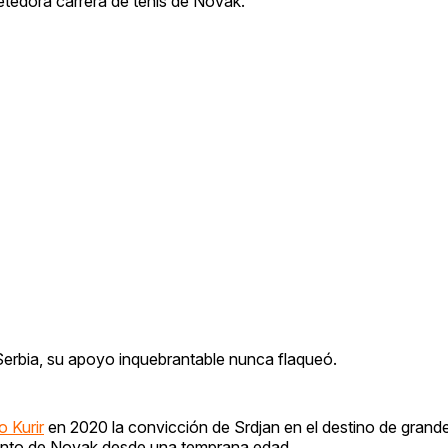
etedora carrera de tenis de Novak.
Serbia, su apoyo inquebrantable nunca flaqueó.
o Kurir
en 2020 la convicción de Srdjan en el destino de grande
 talento de Novak desde una temprana edad.