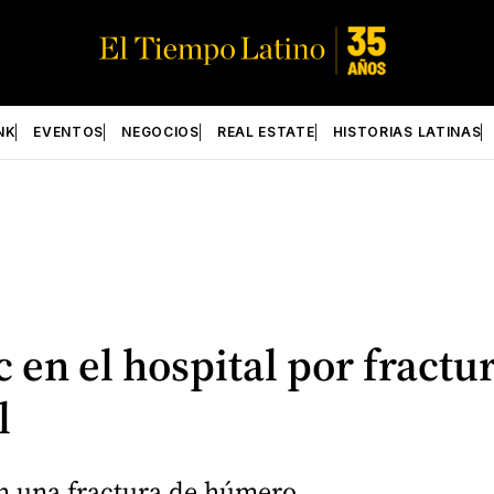
NK
EVENTOS
NEGOCIOS
REAL ESTATE
HISTORIAS LATINAS
en el hospital por fractur
l
en una fractura de húmero.