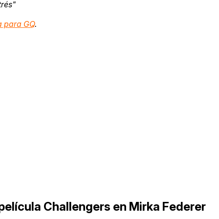
trés"
ta para GQ
.
 película Challengers en Mirka Federer