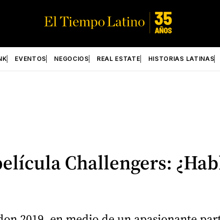
NK
EVENTOS
NEGOCIOS
REAL ESTATE
HISTORIAS LATINAS
 película Challengers: ¿Hab
edon 2019, en medio de un apasionante par