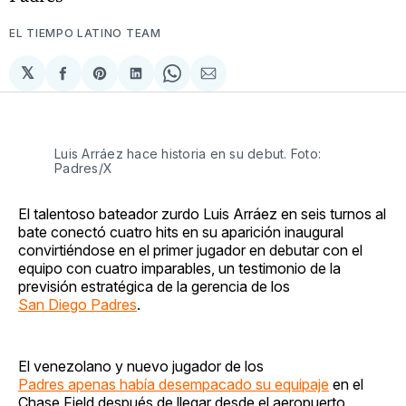
EL TIEMPO LATINO TEAM
𝕏
Compartir
Share
Compartir
Share
Compartir
en
on
en
on
via
Facebook
Pinterest
LinkedIn
WhatsApp
Email
Luis Arráez hace historia en su debut. Foto:
Padres/X
El talentoso bateador zurdo Luis Arráez en seis turnos al
bate conectó cuatro hits en su aparición inaugural
convirtiéndose en el primer jugador en debutar con el
equipo con cuatro imparables, un testimonio de la
previsión estratégica de la gerencia de los
San Diego Padres
.
El venezolano y nuevo jugador de los
Padres apenas había desempacado su equipaje
en el
Chase Field después de llegar desde el aeropuerto