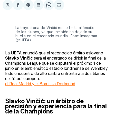
𝕏
Compartir
Share
Compartir
Share
Compartir
en
on
en
on
via
Facebook
Pinterest
LinkedIn
WhatsApp
Email
La trayectoria de Vinčić no se limita al ámbito
de los clubes, ya que también ha dejado su
huella en el escenario mundial. Foto: Instagram
(@UEFA).
La UEFA anunció que el reconocido árbitro esloveno
Slavko Vinčić
será el encargado de dirigir la final de la
Champions League que se disputará el próximo 1 de
junio en el emblemático estadio londinense de Wembley.
Este encuentro de alto calibre enfrentará a dos titanes
del fútbol europeo:
el Real Madrid y el Borussia Dortmund
.
Slavko Vinčić: un árbitro de
precisión y experiencia para la final
de la Champions