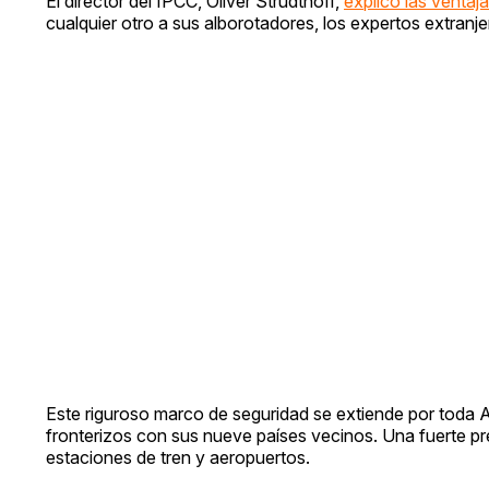
El director del IPCC, Oliver Strudthoff,
explicó las ventaj
cualquier otro a sus alborotadores, los expertos extranj
Este riguroso marco de seguridad se extiende por toda 
fronterizos con sus nueve países vecinos. Una fuerte pres
estaciones de tren y aeropuertos.