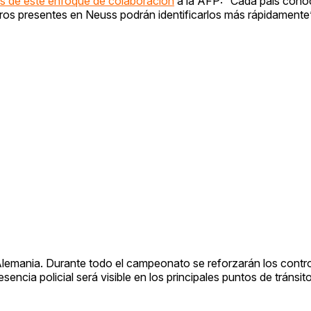
as de este enfoque de colaboración
a la AFP: “Cada país cono
eros presentes en Neuss podrán identificarlos más rápidamente”
Alemania. Durante todo el campeonato se reforzarán los contr
encia policial será visible en los principales puntos de tránsi