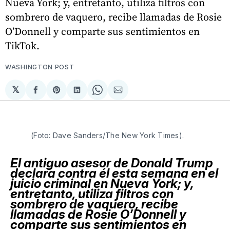
Nueva York; y, entretanto, utiliza filtros con
sombrero de vaquero, recibe llamadas de Rosie
O’Donnell y comparte sus sentimientos en
TikTok.
WASHINGTON POST
𝕏
Compartir
Share
Compartir
Share
Compartir
en
on
en
on
via
Facebook
Pinterest
LinkedIn
WhatsApp
Email
(Foto: Dave Sanders/The New York Times).
El antiguo asesor de Donald Trump
declara contra él esta semana en el
juicio criminal en Nueva York; y,
entretanto, utiliza filtros con
sombrero de vaquero, recibe
llamadas de Rosie O’Donnell y
comparte sus sentimientos en