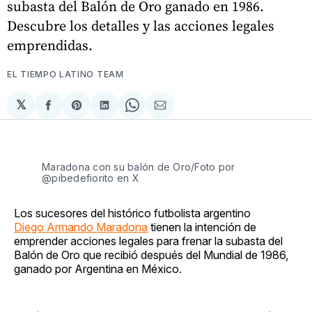
subasta del Balón de Oro ganado en 1986.
Descubre los detalles y las acciones legales
emprendidas.
EL TIEMPO LATINO TEAM
𝕏
Compartir
Share
Compartir
Share
Compartir
en
on
en
on
via
Facebook
Pinterest
LinkedIn
WhatsApp
Email
Maradona con su balón de Oro/Foto por
@pibedefiorito en X
Los sucesores del histórico futbolista argentino
Diego Armando Maradona
tienen la intención de
emprender acciones legales para frenar la subasta del
Balón de Oro que recibió después del Mundial de 1986,
ganado por Argentina en México.