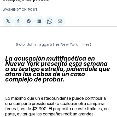
WASHINGTON POST
𝕏
Compartir
Share
Compartir
Share
Compartir
en
on
en
on
via
Facebook
Pinterest
LinkedIn
WhatsApp
Email
(Foto: John Taggart/The New York Times).
La acusación multifacética en
Nueva York presentó esta semana
a su testigo estrella, pidiéndole que
atara los cabos de un caso
complejo de probar
.
Lo máximo que un estadounidense puede contribuir a
una campaña presidencial (o cualquier otra campaña
federal) es de $3.300. El propósito de este límite es, en
parte, evitar que las campañas reciban grandes