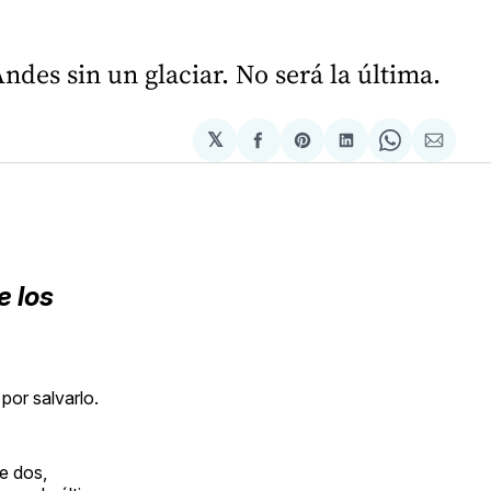
des sin un glaciar. No será la última.
𝕏
Compartir
Share
Compartir
Share
Compa
en
on
en
on
via
Facebook
Pinterest
LinkedIn
WhatsApp
Email
e los
por salvarlo.
e dos,