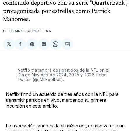
contenido deportivo con su serie "Quarterback",
protagonizada por estrellas como Patrick
Mahomes.
EL TIEMPO LATINO TEAM
𝕏
Compartir
Share
Compartir
Share
Compartir
en
on
en
on
via
Facebook
Pinterest
LinkedIn
WhatsApp
Email
Netflix transmitirá dos partidos de la NFL en el
Día de Navidad de 2024, 2025 y 2026. Foto:
Twitter (@_MLFootball).
Netflix firmó un acuerdo de tres años con la NFL para
transmitir partidos en vivo, marcando su primera
incursión en este ámbito.
La asociación, anunciada el miércoles, comienza con un