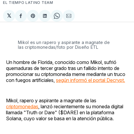
EL TIEMPO LATINO TEAM
𝕏
Compartir
Share
Compartir
Share
Compartir
en
on
en
on
via
Facebook
Pinterest
LinkedIn
WhatsApp
Email
Mikol es un rapero y aspirante a magnate de
las criptomonedas/foto por Diseño ETL
Un hombre de Florida, conocido como Mikol, sufrió
quemaduras de tercer grado tras un fallido intento de
promocionar su criptomoneda meme mediante un truco
con fuegos artificiales,
según informó el portal Decrypt.
Mikol, rapero y aspirante a magnate de las
criptomonedas
, lanzó recientemente su moneda digital
llamada "Truth or Dare" ($DARE) en la plataforma
Solana, cuyo valor se basa en la atención pública.