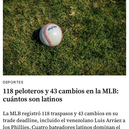
DEPORTES
118 peloteros y 43 cambios en la MLB:
cuántos son latinos
La MLB registró 118 traspasos y 43 cambios en su
trade deadline, incluido el venezolano Luis Arráez a
los Phillies. Cuatro bateadores latinos dominan el