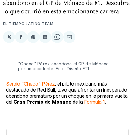
abandono en el GP de Mónaco de F1. Descubre
lo que ocurrió en esta emocionante carrera
EL TIEMPO LATINO TEAM
𝕏
Compartir
Share
Compartir
Share
Compartir
en
on
en
on
via
Facebook
Pinterest
LinkedIn
WhatsApp
Email
"Checo" Pérez abandona el GP de Mónaco
por un accidente. Foto: Diseño ETL
Sergio "Checo" Pérez
, el piloto mexicano más
destacado de Red Bull, tuvo que afrontar un inesperado
abandono prematuro por un choque en la primera vuelta
del
Gran Premio de Mónaco
de la
Formula 1
.