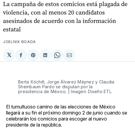
La campaña de estos comicios está plagada de
violencia, con al menos 20 candidatos
asesinados de acuerdo con la información
estatal
JOELNIX BOADA
𝕏
Compartir
Share
Compartir
Share
Compartir
en
on
en
on
via
Facebook
Pinterest
LinkedIn
WhatsApp
Email
Berta Xóchitl, Jorge Álvarez Máynez y Claudia
Sheinbaum Pardo se disputan por la
presidencia de México. | Imagen: Diseño ETL.
El tumultuoso camino de las elecciones de México
llegará a su fin el próximo domingo 2 de junio cuando se
celebrarán los comicios para escoger al nuevo
presidente de la república.