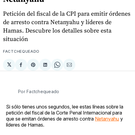
Petición del fiscal de la CPI para emitir órdenes
de arresto contra Netanyahu y líderes de
Hamas. Descubre los detalles sobre esta
situación
FACTCHEQUEADO
𝕏
Compartir
Share
Compartir
Share
Compartir
en
on
en
on
via
Facebook
Pinterest
LinkedIn
WhatsApp
Email
Por Factchequeado
Si sólo tienes unos segundos, lee estas líneas sobre la
petición del fiscal de la Corte Penal Internacional para
que se emitan órdenes de arresto contra
Netanyahu
y
líderes de Hamas.