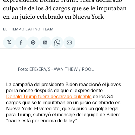
culpable de los 34 cargos que se le imputaban
en un juicio celebrado en Nueva York
EL TIEMPO LATINO TEAM
𝕏
Compartir
Share
Compartir
Share
Compartir
en
on
en
on
via
Facebook
Pinterest
LinkedIn
WhatsApp
Email
Foto: EFE/EPA/SHAWN THEW / POOL.
La campaña del presidente Biden reaccionó el jueves
por la noche después de que el expresidente
Donald Trump fuera declarado culpable
de los 34
cargos que se le imputaban en un juicio celebrado en
Nueva York. El veredicto, que supuso un golpe legal
para Trump, subrayó el mensaje del equipo de Biden:
"nadie está por encima de la ley".