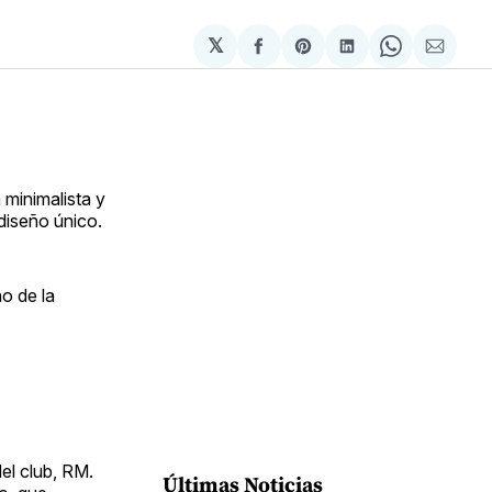
𝕏
Compartir
Share
Compartir
Share
Compa
en
on
en
on
via
Facebook
Pinterest
LinkedIn
WhatsApp
Email
 minimalista y
 diseño único.
o de la
el club, RM.
Últimas Noticias