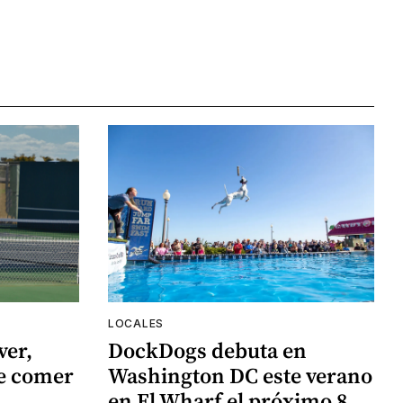
LOCALES
ver,
DockDogs debuta en
de comer
Washington DC este verano
en El Wharf el próximo 8