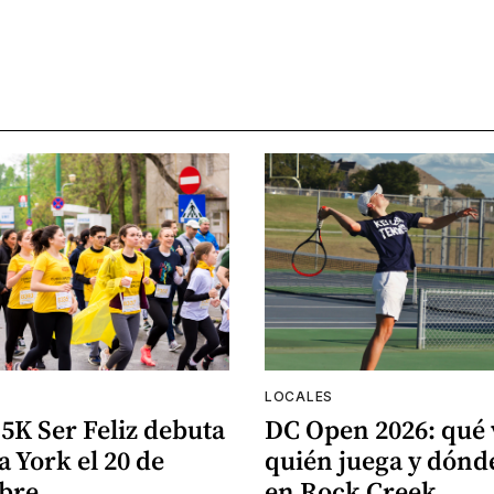
LOCALES
5K Ser Feliz debuta
DC Open 2026: qué 
 York el 20 de
quién juega y dón
bre
en Rock Creek