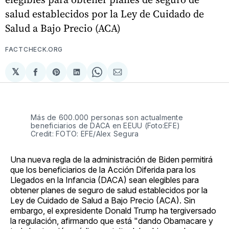
salud establecidos por la Ley de Cuidado de
Salud a Bajo Precio (ACA)
FACTCHECK.ORG
𝕏
Compartir
Share
Compartir
Share
Compartir
en
on
en
on
via
Facebook
Pinterest
LinkedIn
WhatsApp
Email
Más de 600.000 personas son actualmente
beneficiarios de DACA en EEUU (Foto:EFE)
Credit: FOTO: EFE/Alex Segura
Una nueva regla de la administración de Biden permitirá
que los beneficiarios de la Acción Diferida para los
Llegados en la Infancia (DACA) sean elegibles para
obtener planes de seguro de salud establecidos por la
Ley de Cuidado de Salud a Bajo Precio (ACA). Sin
embargo, el expresidente Donald Trump ha tergiversado
la regulación, afirmando que está "dando Obamacare y