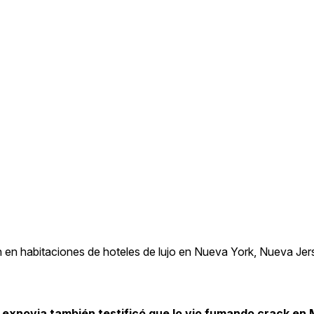
n en habitaciones de hoteles de lujo en Nueva York, Nueva Jer
 exnovia también testificó que lo vio fumando crack en 