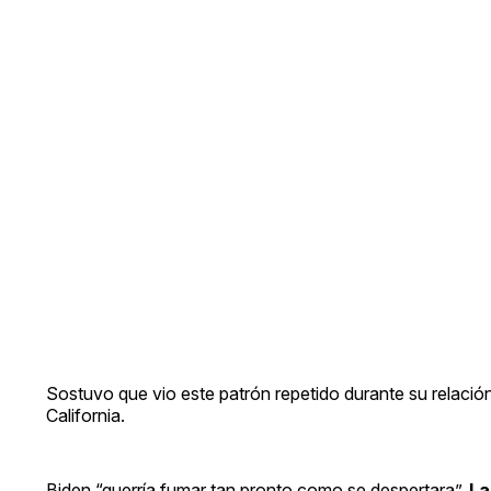
Sostuvo que vio este patrón repetido durante su relació
California.
Biden “querría fumar tan pronto como se despertara”.
La