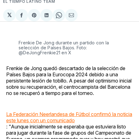
EL TIEMPO LATINO TEAM
𝕏
Compartir
Share
Compartir
Share
Compartir
en
on
en
on
via
Facebook
Pinterest
LinkedIn
WhatsApp
Email
Frenkie De Jong durante un partido con la
selección de Países Bajos. Foto:
@DeJongFrenkie21 en X
Frenkie de Jong quedó descartado de la selección de
Países Bajos para la Eurocopa 2024 debido a una
persistente lesión de tobillo. A pesar del optimismo inicial
sobre su recuperación, el centrocampista del Barcelona
no se recuperó a tiempo para el torneo.
La Federación Neerlandesa de Fútbol confirmó la noticia
este lunes con un comunicado
: "Aunque inicialmente se esperaba que estuviera listo
para jugar durante la fase de grupos del Campeonato de
Europa, un examen programado ayer y hoy mostró que