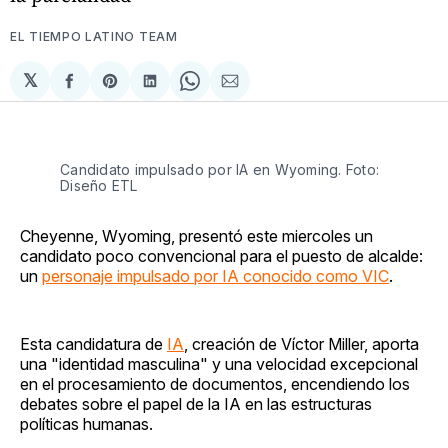
EL TIEMPO LATINO TEAM
𝕏
Compartir
Share
Compartir
Share
Compartir
en
on
en
on
via
Facebook
Pinterest
LinkedIn
WhatsApp
Email
Candidato impulsado por IA en Wyoming. Foto:
Diseño ETL
Cheyenne, Wyoming, presentó este miercoles un
candidato poco convencional para el puesto de alcalde:
un
personaje impulsado por IA conocido como VIC
.
Esta candidatura de
IA
, creación de Víctor Miller, aporta
una "identidad masculina" y una velocidad excepcional
en el procesamiento de documentos, encendiendo los
debates sobre el papel de la IA en las estructuras
políticas humanas.